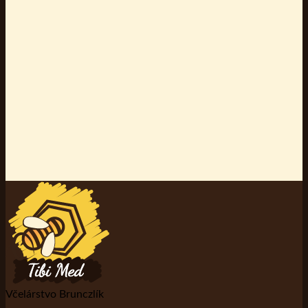
Včelárstvo Brunczlík