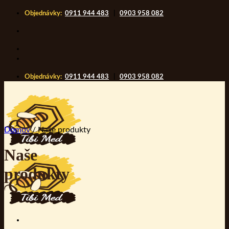
Skip
Objednávky:
0911 944 483
|
0903 958 082
to
content
Objednávky:
0911 944 483
|
0903 958 082
Domov
/
Naše produkty
Naše
produkty