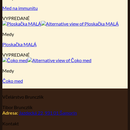
Med na immunitu
VYPREDANÉ
Medy
Ploskačka MALÁ
VYPREDANÉ
Medy
Čoko med
Včelárstvo Brunczlík
Tibor Brunczlík
Jazdecká 22, 931 01 Šamorín
Adresa:
Kontakt