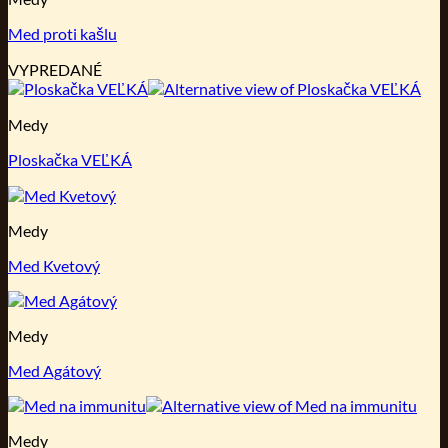
Med proti kašlu
VYPREDANÉ
Medy
Ploskačka VEĽKÁ
Medy
Med Kvetový
Medy
Med Agátový
Medy