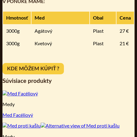
V PONUKE MÁME:
Hmotnosť
Med
Obal
Cena
3000g
Agátový
Plast
27 €
3000g
Kvetový
Plast
21 €
KDE MÔŽEM KÚPIŤ ?
Súvisiace produkty
Medy
Med Facéliový
Medy