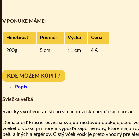
V PONUKE MÁME:
Hmotnosť
Priemer
Výška
Cena
200g
5 cm
11 cm
4 €
KDE MÔŽEM KÚPIŤ ?
Popis
Sviečka veľká
Sviečky vyrobené z čistého včelieho vosku bez ďalších prísad.
Domácnosť krásne osviežia svojou medovou upokojujúcou vôň
včelieho vosku pri horení vypúšťa záporné ióny, ktoré majú rov
peľu a iných alergénov. Čistý včelí vosk je preto vhodný pre ale