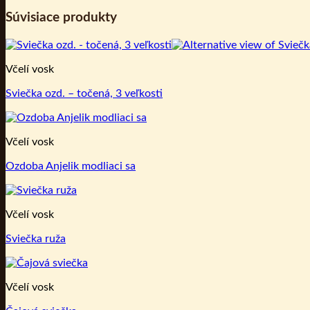
Súvisiace produkty
Včelí vosk
Sviečka ozd. – točená, 3 veľkosti
Včelí vosk
Ozdoba Anjelik modliaci sa
Včelí vosk
Sviečka ruža
Včelí vosk