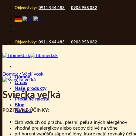
Skip
Objednávky:
0911 944 483
|
0903 958 082
to
content
Objednávky:
0911 944 483
|
0903 958 082
Domov
/
Včelí vosk
Domov
O nás
Naše produkty
Sviečka veľká
Predajné miesta
Blog
POZITÍVNE ÚČINKY:
Kontakt
čistí vzduch od prachu, plesní, peľu a iných alergénov
vhodná pre alergikov alebo osoby citlivé na vône
pri horení vypúšťa záporné ióny, ktoré majú rovnaký účin