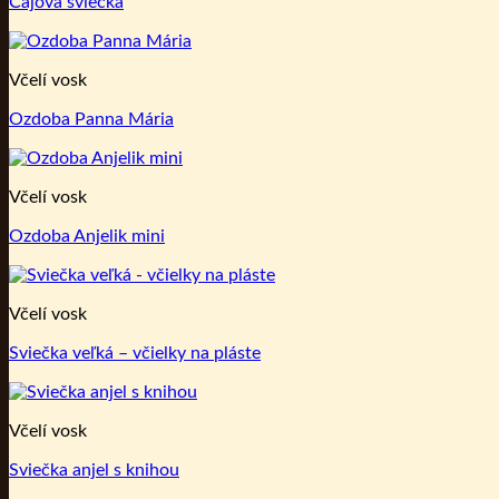
Čajová sviečka
Včelí vosk
Ozdoba Panna Mária
Včelí vosk
Ozdoba Anjelik mini
Včelí vosk
Sviečka veľká – včielky na pláste
Včelí vosk
Sviečka anjel s knihou