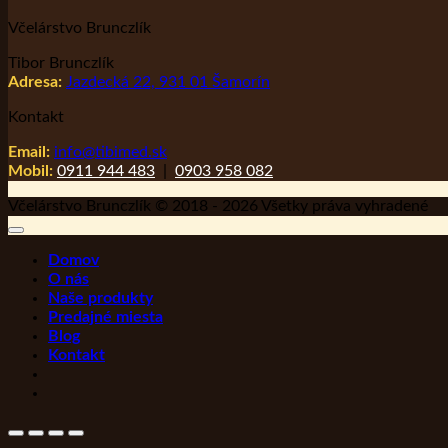
Včelárstvo Brunczlík
Tibor Brunczlík
Adresa:
Jazdecká 22, 931 01 Šamorín
Kontakt
Email:
info@tibimed.sk
Mobil:
0911 944 483
|
0903 958 082
Včelárstvo Brunczlík © 2018 - 2026 Všetky práva vyhradené
Domov
O nás
Naše produkty
Predajné miesta
Blog
Kontakt